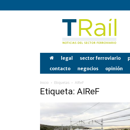
Tren
y
Rail
legal
sector ferroviario
p
contacto
negocios
opinión
Inicio
Etiquetas
AIReF
Etiqueta: AIReF