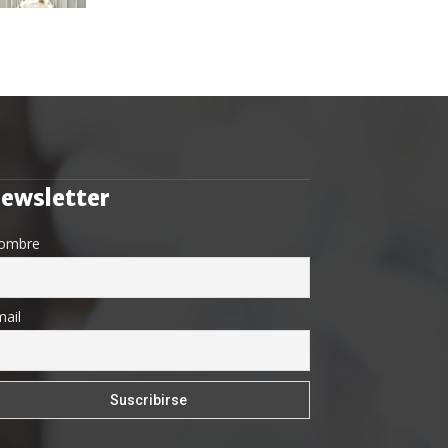
ewsletter
ombre
ail