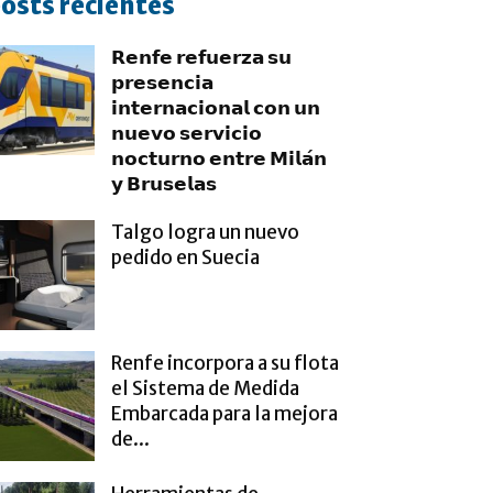
osts recientes
𝗥𝗲𝗻𝗳𝗲 𝗿𝗲𝗳𝘂𝗲𝗿𝘇𝗮 𝘀𝘂
𝗽𝗿𝗲𝘀𝗲𝗻𝗰𝗶𝗮
𝗶𝗻𝘁𝗲𝗿𝗻𝗮𝗰𝗶𝗼𝗻𝗮𝗹 𝗰𝗼𝗻 𝘂𝗻
𝗻𝘂𝗲𝘃𝗼 𝘀𝗲𝗿𝘃𝗶𝗰𝗶𝗼
𝗻𝗼𝗰𝘁𝘂𝗿𝗻𝗼 𝗲𝗻𝘁𝗿𝗲 𝗠𝗶𝗹𝗮́𝗻
𝘆 𝗕𝗿𝘂𝘀𝗲𝗹𝗮𝘀
Talgo logra un nuevo
pedido en Suecia
Renfe incorpora a su flota
el Sistema de Medida
Embarcada para la mejora
de...