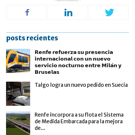
- Advertisement -
posts recientes
𝗥𝗲𝗻𝗳𝗲 𝗿𝗲𝗳𝘂𝗲𝗿𝘇𝗮 𝘀𝘂 𝗽𝗿𝗲𝘀𝗲𝗻𝗰𝗶𝗮
𝗶𝗻𝘁𝗲𝗿𝗻𝗮𝗰𝗶𝗼𝗻𝗮𝗹 𝗰𝗼𝗻 𝘂𝗻 𝗻𝘂𝗲𝘃𝗼
𝘀𝗲𝗿𝘃𝗶𝗰𝗶𝗼 𝗻𝗼𝗰𝘁𝘂𝗿𝗻𝗼 𝗲𝗻𝘁𝗿𝗲 𝗠𝗶𝗹𝗮́𝗻 𝘆
𝗕𝗿𝘂𝘀𝗲𝗹𝗮𝘀
Talgo logra un nuevo pedido en Suecia
Renfe incorpora a su flota el Sistema
de Medida Embarcada para la mejora
de...