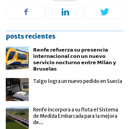
- Advertisement -
posts recientes
𝗥𝗲𝗻𝗳𝗲 𝗿𝗲𝗳𝘂𝗲𝗿𝘇𝗮 𝘀𝘂 𝗽𝗿𝗲𝘀𝗲𝗻𝗰𝗶𝗮
𝗶𝗻𝘁𝗲𝗿𝗻𝗮𝗰𝗶𝗼𝗻𝗮𝗹 𝗰𝗼𝗻 𝘂𝗻 𝗻𝘂𝗲𝘃𝗼
𝘀𝗲𝗿𝘃𝗶𝗰𝗶𝗼 𝗻𝗼𝗰𝘁𝘂𝗿𝗻𝗼 𝗲𝗻𝘁𝗿𝗲 𝗠𝗶𝗹𝗮́𝗻 𝘆
𝗕𝗿𝘂𝘀𝗲𝗹𝗮𝘀
Talgo logra un nuevo pedido en Suecia
Renfe incorpora a su flota el Sistema
de Medida Embarcada para la mejora
de...