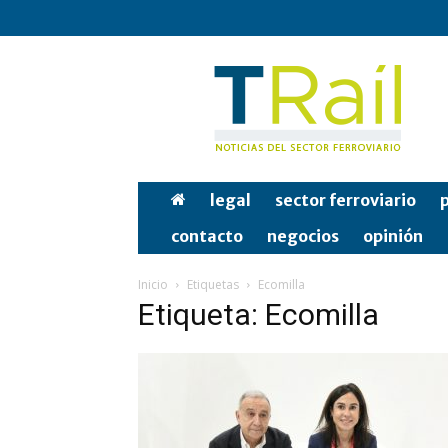
Tren
y
Rail
legal
sector ferroviario
p
contacto
negocios
opinión
Inicio
Etiquetas
Ecomilla
Etiqueta: Ecomilla