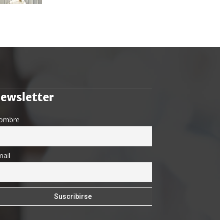
ewsletter
ombre
ail