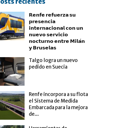
osts recientes
𝗥𝗲𝗻𝗳𝗲 𝗿𝗲𝗳𝘂𝗲𝗿𝘇𝗮 𝘀𝘂
𝗽𝗿𝗲𝘀𝗲𝗻𝗰𝗶𝗮
𝗶𝗻𝘁𝗲𝗿𝗻𝗮𝗰𝗶𝗼𝗻𝗮𝗹 𝗰𝗼𝗻 𝘂𝗻
𝗻𝘂𝗲𝘃𝗼 𝘀𝗲𝗿𝘃𝗶𝗰𝗶𝗼
𝗻𝗼𝗰𝘁𝘂𝗿𝗻𝗼 𝗲𝗻𝘁𝗿𝗲 𝗠𝗶𝗹𝗮́𝗻
𝘆 𝗕𝗿𝘂𝘀𝗲𝗹𝗮𝘀
Talgo logra un nuevo
pedido en Suecia
Renfe incorpora a su flota
el Sistema de Medida
Embarcada para la mejora
de...