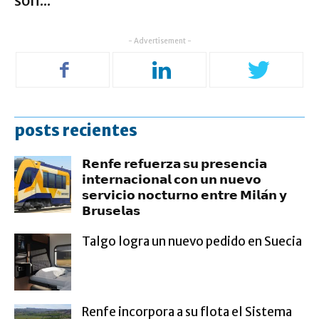
son...
- Advertisement -
posts recientes
𝗥𝗲𝗻𝗳𝗲 𝗿𝗲𝗳𝘂𝗲𝗿𝘇𝗮 𝘀𝘂 𝗽𝗿𝗲𝘀𝗲𝗻𝗰𝗶𝗮
𝗶𝗻𝘁𝗲𝗿𝗻𝗮𝗰𝗶𝗼𝗻𝗮𝗹 𝗰𝗼𝗻 𝘂𝗻 𝗻𝘂𝗲𝘃𝗼
𝘀𝗲𝗿𝘃𝗶𝗰𝗶𝗼 𝗻𝗼𝗰𝘁𝘂𝗿𝗻𝗼 𝗲𝗻𝘁𝗿𝗲 𝗠𝗶𝗹𝗮́𝗻 𝘆
𝗕𝗿𝘂𝘀𝗲𝗹𝗮𝘀
Talgo logra un nuevo pedido en Suecia
Renfe incorpora a su flota el Sistema