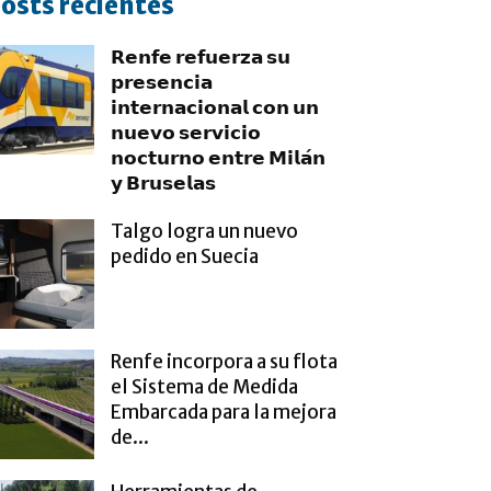
osts recientes
𝗥𝗲𝗻𝗳𝗲 𝗿𝗲𝗳𝘂𝗲𝗿𝘇𝗮 𝘀𝘂
𝗽𝗿𝗲𝘀𝗲𝗻𝗰𝗶𝗮
𝗶𝗻𝘁𝗲𝗿𝗻𝗮𝗰𝗶𝗼𝗻𝗮𝗹 𝗰𝗼𝗻 𝘂𝗻
𝗻𝘂𝗲𝘃𝗼 𝘀𝗲𝗿𝘃𝗶𝗰𝗶𝗼
𝗻𝗼𝗰𝘁𝘂𝗿𝗻𝗼 𝗲𝗻𝘁𝗿𝗲 𝗠𝗶𝗹𝗮́𝗻
𝘆 𝗕𝗿𝘂𝘀𝗲𝗹𝗮𝘀
Talgo logra un nuevo
pedido en Suecia
Renfe incorpora a su flota
el Sistema de Medida
Embarcada para la mejora
de...