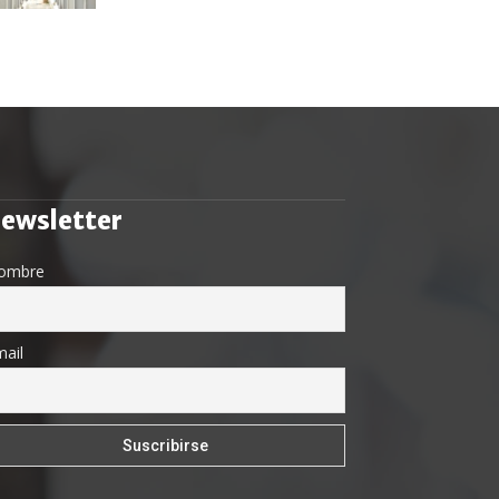
ewsletter
ombre
ail