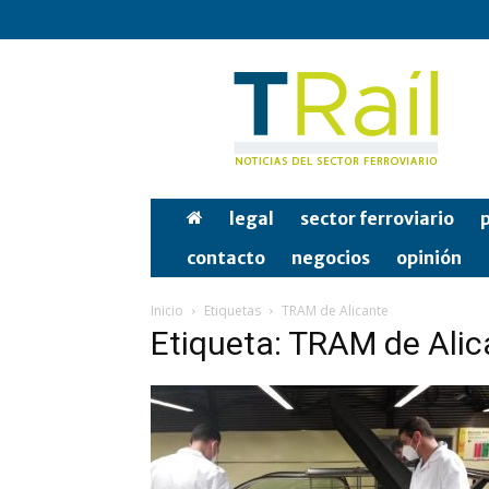
Tren
y
Rail
legal
sector ferroviario
p
contacto
negocios
opinión
Inicio
Etiquetas
TRAM de Alicante
Etiqueta: TRAM de Alic