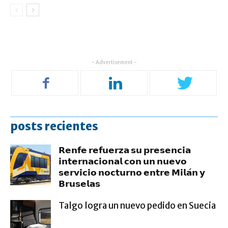
- Advertisement -
posts recientes
𝗥𝗲𝗻𝗳𝗲 𝗿𝗲𝗳𝘂𝗲𝗿𝘇𝗮 𝘀𝘂 𝗽𝗿𝗲𝘀𝗲𝗻𝗰𝗶𝗮
𝗶𝗻𝘁𝗲𝗿𝗻𝗮𝗰𝗶𝗼𝗻𝗮𝗹 𝗰𝗼𝗻 𝘂𝗻 𝗻𝘂𝗲𝘃𝗼
𝘀𝗲𝗿𝘃𝗶𝗰𝗶𝗼 𝗻𝗼𝗰𝘁𝘂𝗿𝗻𝗼 𝗲𝗻𝘁𝗿𝗲 𝗠𝗶𝗹𝗮́𝗻 𝘆
𝗕𝗿𝘂𝘀𝗲𝗹𝗮𝘀
Talgo logra un nuevo pedido en Suecia