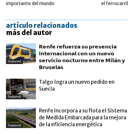
importante del mundo
el ferrocarril
artículo relacionados
más del autor
𝗥𝗲𝗻𝗳𝗲 𝗿𝗲𝗳𝘂𝗲𝗿𝘇𝗮 𝘀𝘂 𝗽𝗿𝗲𝘀𝗲𝗻𝗰𝗶𝗮
𝗶𝗻𝘁𝗲𝗿𝗻𝗮𝗰𝗶𝗼𝗻𝗮𝗹 𝗰𝗼𝗻 𝘂𝗻 𝗻𝘂𝗲𝘃𝗼
𝘀𝗲𝗿𝘃𝗶𝗰𝗶𝗼 𝗻𝗼𝗰𝘁𝘂𝗿𝗻𝗼 𝗲𝗻𝘁𝗿𝗲 𝗠𝗶𝗹𝗮́𝗻 𝘆
Featured
𝗕𝗿𝘂𝘀𝗲𝗹𝗮𝘀
Talgo logra un nuevo pedido en
Suecia
Featured
Renfe incorpora a su flota el Sistema
de Medida Embarcada para la mejora
de la eficiencia energética
Featured