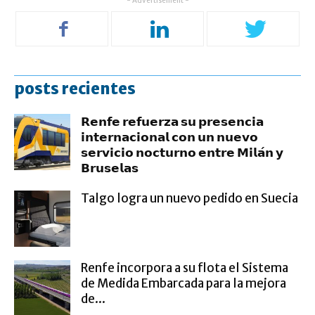
- Advertisement -
posts recientes
𝗥𝗲𝗻𝗳𝗲 𝗿𝗲𝗳𝘂𝗲𝗿𝘇𝗮 𝘀𝘂 𝗽𝗿𝗲𝘀𝗲𝗻𝗰𝗶𝗮
𝗶𝗻𝘁𝗲𝗿𝗻𝗮𝗰𝗶𝗼𝗻𝗮𝗹 𝗰𝗼𝗻 𝘂𝗻 𝗻𝘂𝗲𝘃𝗼
𝘀𝗲𝗿𝘃𝗶𝗰𝗶𝗼 𝗻𝗼𝗰𝘁𝘂𝗿𝗻𝗼 𝗲𝗻𝘁𝗿𝗲 𝗠𝗶𝗹𝗮́𝗻 𝘆
𝗕𝗿𝘂𝘀𝗲𝗹𝗮𝘀
Talgo logra un nuevo pedido en Suecia
Renfe incorpora a su flota el Sistema
de Medida Embarcada para la mejora
de...