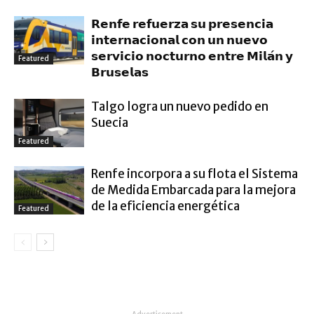
𝗥𝗲𝗻𝗳𝗲 𝗿𝗲𝗳𝘂𝗲𝗿𝘇𝗮 𝘀𝘂 𝗽𝗿𝗲𝘀𝗲𝗻𝗰𝗶𝗮
𝗶𝗻𝘁𝗲𝗿𝗻𝗮𝗰𝗶𝗼𝗻𝗮𝗹 𝗰𝗼𝗻 𝘂𝗻 𝗻𝘂𝗲𝘃𝗼
𝘀𝗲𝗿𝘃𝗶𝗰𝗶𝗼 𝗻𝗼𝗰𝘁𝘂𝗿𝗻𝗼 𝗲𝗻𝘁𝗿𝗲 𝗠𝗶𝗹𝗮́𝗻 𝘆
Featured
𝗕𝗿𝘂𝘀𝗲𝗹𝗮𝘀
Talgo logra un nuevo pedido en
Suecia
Featured
Renfe incorpora a su flota el Sistema
de Medida Embarcada para la mejora
de la eficiencia energética
Featured