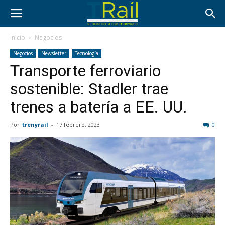
Inicio
Negocios
Negocios
Newsletter
Tecnología
Transporte ferroviario
sostenible: Stadler trae
trenes a batería a EE. UU.
Por
trenyrail
-
17 febrero, 2023
0