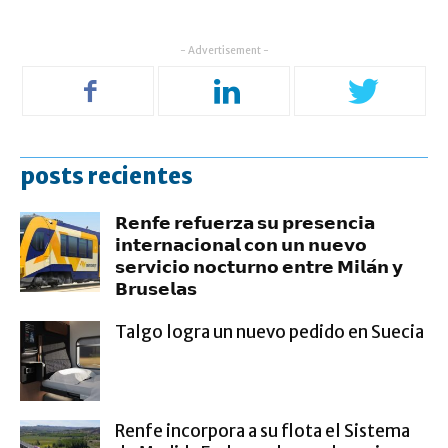
- Advertisement -
posts recientes
𝗥𝗲𝗻𝗳𝗲 𝗿𝗲𝗳𝘂𝗲𝗿𝘇𝗮 𝘀𝘂 𝗽𝗿𝗲𝘀𝗲𝗻𝗰𝗶𝗮
𝗶𝗻𝘁𝗲𝗿𝗻𝗮𝗰𝗶𝗼𝗻𝗮𝗹 𝗰𝗼𝗻 𝘂𝗻 𝗻𝘂𝗲𝘃𝗼
𝘀𝗲𝗿𝘃𝗶𝗰𝗶𝗼 𝗻𝗼𝗰𝘁𝘂𝗿𝗻𝗼 𝗲𝗻𝘁𝗿𝗲 𝗠𝗶𝗹𝗮́𝗻 𝘆
𝗕𝗿𝘂𝘀𝗲𝗹𝗮𝘀
Talgo logra un nuevo pedido en Suecia
Renfe incorpora a su flota el Sistema