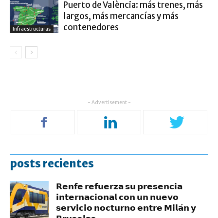
Puerto de València: más trenes, más
largos, más mercancías y más
contenedores
Infraestructuras
- Advertisement -
posts recientes
𝗥𝗲𝗻𝗳𝗲 𝗿𝗲𝗳𝘂𝗲𝗿𝘇𝗮 𝘀𝘂 𝗽𝗿𝗲𝘀𝗲𝗻𝗰𝗶𝗮
𝗶𝗻𝘁𝗲𝗿𝗻𝗮𝗰𝗶𝗼𝗻𝗮𝗹 𝗰𝗼𝗻 𝘂𝗻 𝗻𝘂𝗲𝘃𝗼
𝘀𝗲𝗿𝘃𝗶𝗰𝗶𝗼 𝗻𝗼𝗰𝘁𝘂𝗿𝗻𝗼 𝗲𝗻𝘁𝗿𝗲 𝗠𝗶𝗹𝗮́𝗻 𝘆