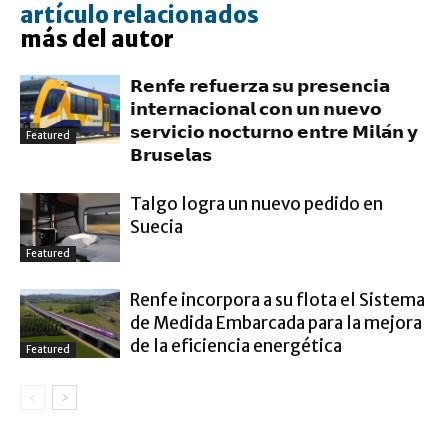
artículo relacionados
más del autor
𝗥𝗲𝗻𝗳𝗲 𝗿𝗲𝗳𝘂𝗲𝗿𝘇𝗮 𝘀𝘂 𝗽𝗿𝗲𝘀𝗲𝗻𝗰𝗶𝗮
𝗶𝗻𝘁𝗲𝗿𝗻𝗮𝗰𝗶𝗼𝗻𝗮𝗹 𝗰𝗼𝗻 𝘂𝗻 𝗻𝘂𝗲𝘃𝗼
𝘀𝗲𝗿𝘃𝗶𝗰𝗶𝗼 𝗻𝗼𝗰𝘁𝘂𝗿𝗻𝗼 𝗲𝗻𝘁𝗿𝗲 𝗠𝗶𝗹𝗮́𝗻 𝘆
Featured
𝗕𝗿𝘂𝘀𝗲𝗹𝗮𝘀
Talgo logra un nuevo pedido en
Suecia
Featured
Renfe incorpora a su flota el Sistema
de Medida Embarcada para la mejora
de la eficiencia energética
Featured