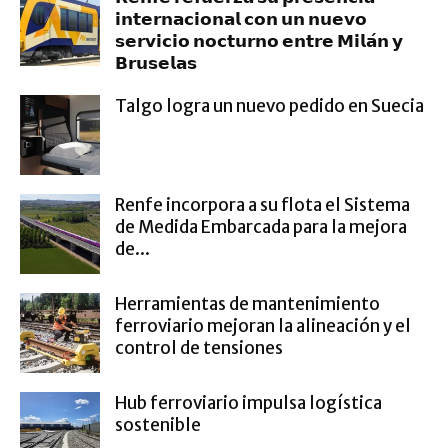
𝗶𝗻𝘁𝗲𝗿𝗻𝗮𝗰𝗶𝗼𝗻𝗮𝗹 𝗰𝗼𝗻 𝘂𝗻 𝗻𝘂𝗲𝘃𝗼
𝘀𝗲𝗿𝘃𝗶𝗰𝗶𝗼 𝗻𝗼𝗰𝘁𝘂𝗿𝗻𝗼 𝗲𝗻𝘁𝗿𝗲 𝗠𝗶𝗹𝗮́𝗻 𝘆
𝗕𝗿𝘂𝘀𝗲𝗹𝗮𝘀
Talgo logra un nuevo pedido en Suecia
Renfe incorpora a su flota el Sistema
de Medida Embarcada para la mejora
de...
Herramientas de mantenimiento
ferroviario mejoran la alineación y el
control de tensiones
Hub ferroviario impulsa logística
sostenible