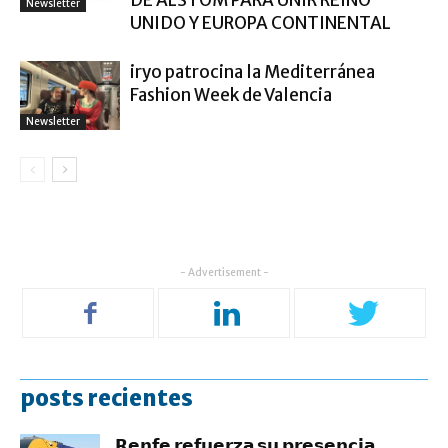
DE ALSTOM PARA UNIR REINO
Newsletter
UNIDO Y EUROPA CONTINENTAL
iryo patrocina la Mediterránea
Fashion Week de Valencia
Newsletter
- Advertisement -
posts recientes
𝗥𝗲𝗻𝗳𝗲 𝗿𝗲𝗳𝘂𝗲𝗿𝘇𝗮 𝘀𝘂 𝗽𝗿𝗲𝘀𝗲𝗻𝗰𝗶𝗮