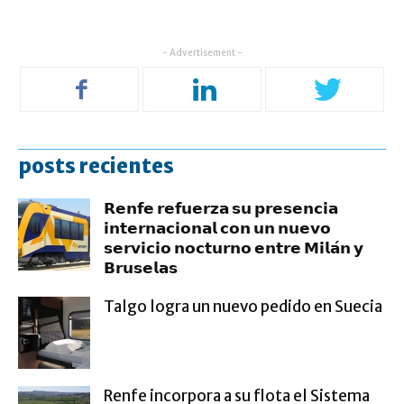
- Advertisement -
posts recientes
𝗥𝗲𝗻𝗳𝗲 𝗿𝗲𝗳𝘂𝗲𝗿𝘇𝗮 𝘀𝘂 𝗽𝗿𝗲𝘀𝗲𝗻𝗰𝗶𝗮
𝗶𝗻𝘁𝗲𝗿𝗻𝗮𝗰𝗶𝗼𝗻𝗮𝗹 𝗰𝗼𝗻 𝘂𝗻 𝗻𝘂𝗲𝘃𝗼
𝘀𝗲𝗿𝘃𝗶𝗰𝗶𝗼 𝗻𝗼𝗰𝘁𝘂𝗿𝗻𝗼 𝗲𝗻𝘁𝗿𝗲 𝗠𝗶𝗹𝗮́𝗻 𝘆
𝗕𝗿𝘂𝘀𝗲𝗹𝗮𝘀
Talgo logra un nuevo pedido en Suecia
Renfe incorpora a su flota el Sistema