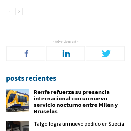
- Advertisement -
posts recientes
𝗥𝗲𝗻𝗳𝗲 𝗿𝗲𝗳𝘂𝗲𝗿𝘇𝗮 𝘀𝘂 𝗽𝗿𝗲𝘀𝗲𝗻𝗰𝗶𝗮
𝗶𝗻𝘁𝗲𝗿𝗻𝗮𝗰𝗶𝗼𝗻𝗮𝗹 𝗰𝗼𝗻 𝘂𝗻 𝗻𝘂𝗲𝘃𝗼
𝘀𝗲𝗿𝘃𝗶𝗰𝗶𝗼 𝗻𝗼𝗰𝘁𝘂𝗿𝗻𝗼 𝗲𝗻𝘁𝗿𝗲 𝗠𝗶𝗹𝗮́𝗻 𝘆
𝗕𝗿𝘂𝘀𝗲𝗹𝗮𝘀
Talgo logra un nuevo pedido en Suecia