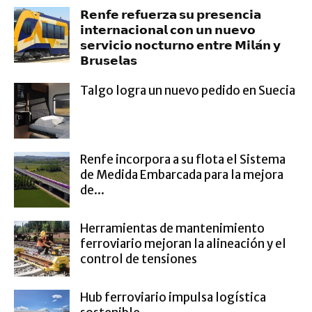
𝗥𝗲𝗻𝗳𝗲 𝗿𝗲𝗳𝘂𝗲𝗿𝘇𝗮 𝘀𝘂 𝗽𝗿𝗲𝘀𝗲𝗻𝗰𝗶𝗮
𝗶𝗻𝘁𝗲𝗿𝗻𝗮𝗰𝗶𝗼𝗻𝗮𝗹 𝗰𝗼𝗻 𝘂𝗻 𝗻𝘂𝗲𝘃𝗼
𝘀𝗲𝗿𝘃𝗶𝗰𝗶𝗼 𝗻𝗼𝗰𝘁𝘂𝗿𝗻𝗼 𝗲𝗻𝘁𝗿𝗲 𝗠𝗶𝗹𝗮́𝗻 𝘆
𝗕𝗿𝘂𝘀𝗲𝗹𝗮𝘀
Talgo logra un nuevo pedido en Suecia
Renfe incorpora a su flota el Sistema
de Medida Embarcada para la mejora
de...
Herramientas de mantenimiento
ferroviario mejoran la alineación y el
control de tensiones
Hub ferroviario impulsa logística