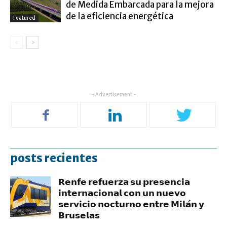
de Medida Embarcada para la mejora
de la eficiencia energética
Featured
- Advertisement -
posts recientes
𝗥𝗲𝗻𝗳𝗲 𝗿𝗲𝗳𝘂𝗲𝗿𝘇𝗮 𝘀𝘂 𝗽𝗿𝗲𝘀𝗲𝗻𝗰𝗶𝗮
𝗶𝗻𝘁𝗲𝗿𝗻𝗮𝗰𝗶𝗼𝗻𝗮𝗹 𝗰𝗼𝗻 𝘂𝗻 𝗻𝘂𝗲𝘃𝗼
𝘀𝗲𝗿𝘃𝗶𝗰𝗶𝗼 𝗻𝗼𝗰𝘁𝘂𝗿𝗻𝗼 𝗲𝗻𝘁𝗿𝗲 𝗠𝗶𝗹𝗮́𝗻 𝘆
𝗕𝗿𝘂𝘀𝗲𝗹𝗮𝘀