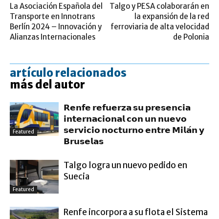
La Asociación Española del
Talgo y PESA colaborarán en
Transporte en Innotrans
la expansión de la red
Berlín 2024 – Innovación y
ferroviaria de alta velocidad
Alianzas Internacionales
de Polonia
artículo relacionados
más del autor
𝗥𝗲𝗻𝗳𝗲 𝗿𝗲𝗳𝘂𝗲𝗿𝘇𝗮 𝘀𝘂 𝗽𝗿𝗲𝘀𝗲𝗻𝗰𝗶𝗮
𝗶𝗻𝘁𝗲𝗿𝗻𝗮𝗰𝗶𝗼𝗻𝗮𝗹 𝗰𝗼𝗻 𝘂𝗻 𝗻𝘂𝗲𝘃𝗼
𝘀𝗲𝗿𝘃𝗶𝗰𝗶𝗼 𝗻𝗼𝗰𝘁𝘂𝗿𝗻𝗼 𝗲𝗻𝘁𝗿𝗲 𝗠𝗶𝗹𝗮́𝗻 𝘆
Featured
𝗕𝗿𝘂𝘀𝗲𝗹𝗮𝘀
Talgo logra un nuevo pedido en
Suecia
Featured
Renfe incorpora a su flota el Sistema