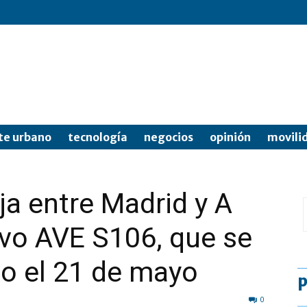
te urbano
tecnología
negocios
opinión
movili
ja entre Madrid y A
vo AVE S106, que se
io el 21 de mayo
p
0