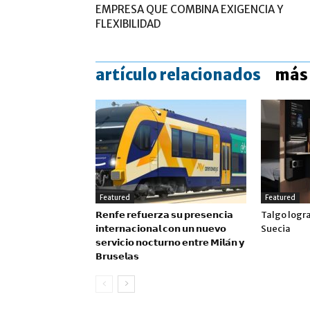
EMPRESA QUE COMBINA EXIGENCIA Y
FLEXIBILIDAD
artículo relacionados
más 
Featured
Featured
𝗥𝗲𝗻𝗳𝗲 𝗿𝗲𝗳𝘂𝗲𝗿𝘇𝗮 𝘀𝘂 𝗽𝗿𝗲𝘀𝗲𝗻𝗰𝗶𝗮
Talgo logr
𝗶𝗻𝘁𝗲𝗿𝗻𝗮𝗰𝗶𝗼𝗻𝗮𝗹 𝗰𝗼𝗻 𝘂𝗻 𝗻𝘂𝗲𝘃𝗼
Suecia
𝘀𝗲𝗿𝘃𝗶𝗰𝗶𝗼 𝗻𝗼𝗰𝘁𝘂𝗿𝗻𝗼 𝗲𝗻𝘁𝗿𝗲 𝗠𝗶𝗹𝗮́𝗻 𝘆
𝗕𝗿𝘂𝘀𝗲𝗹𝗮𝘀