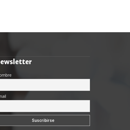
ewsletter
ombre
ail