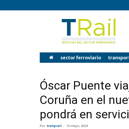
Tren
y
Rail
sector ferroviario
transpor
Óscar Puente via
Coruña en el nue
pondrá en servic
Por
trenyrail
-
16 mayo, 2024