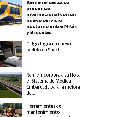
𝗥𝗲𝗻𝗳𝗲 𝗿𝗲𝗳𝘂𝗲𝗿𝘇𝗮 𝘀𝘂
𝗽𝗿𝗲𝘀𝗲𝗻𝗰𝗶𝗮
𝗶𝗻𝘁𝗲𝗿𝗻𝗮𝗰𝗶𝗼𝗻𝗮𝗹 𝗰𝗼𝗻 𝘂𝗻
𝗻𝘂𝗲𝘃𝗼 𝘀𝗲𝗿𝘃𝗶𝗰𝗶𝗼
𝗻𝗼𝗰𝘁𝘂𝗿𝗻𝗼 𝗲𝗻𝘁𝗿𝗲 𝗠𝗶𝗹𝗮́𝗻
𝘆 𝗕𝗿𝘂𝘀𝗲𝗹𝗮𝘀
Talgo logra un nuevo
pedido en Suecia
Renfe incorpora a su flota
el Sistema de Medida
Embarcada para la mejora
de...
Herramientas de
mantenimiento