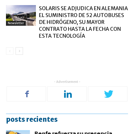
SOLARIS SE ADJUDICA EN ALEMANIA
EL SUMINISTRO DE 52 AUTOBUSES
DE HIDRÓGENO, SU MAYOR
Newsletter
CONTRATO HASTA LA FECHA CON
ESTA TECNOLOGÍA
- Advertisement -
posts recientes
𝗥𝗲𝗻𝗳𝗲 𝗿𝗲𝗳𝘂𝗲𝗿𝘇𝗮 𝘀𝘂 𝗽𝗿𝗲𝘀𝗲𝗻𝗰𝗶𝗮