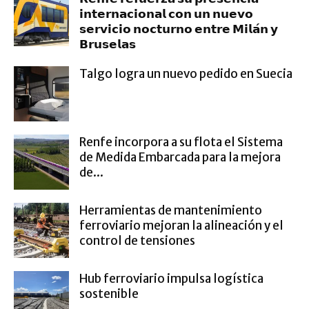
𝗶𝗻𝘁𝗲𝗿𝗻𝗮𝗰𝗶𝗼𝗻𝗮𝗹 𝗰𝗼𝗻 𝘂𝗻 𝗻𝘂𝗲𝘃𝗼
𝘀𝗲𝗿𝘃𝗶𝗰𝗶𝗼 𝗻𝗼𝗰𝘁𝘂𝗿𝗻𝗼 𝗲𝗻𝘁𝗿𝗲 𝗠𝗶𝗹𝗮́𝗻 𝘆
𝗕𝗿𝘂𝘀𝗲𝗹𝗮𝘀
Talgo logra un nuevo pedido en Suecia
Renfe incorpora a su flota el Sistema
de Medida Embarcada para la mejora
de...
Herramientas de mantenimiento
ferroviario mejoran la alineación y el
control de tensiones
Hub ferroviario impulsa logística
sostenible