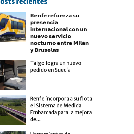
osts recientes
𝗥𝗲𝗻𝗳𝗲 𝗿𝗲𝗳𝘂𝗲𝗿𝘇𝗮 𝘀𝘂
𝗽𝗿𝗲𝘀𝗲𝗻𝗰𝗶𝗮
𝗶𝗻𝘁𝗲𝗿𝗻𝗮𝗰𝗶𝗼𝗻𝗮𝗹 𝗰𝗼𝗻 𝘂𝗻
𝗻𝘂𝗲𝘃𝗼 𝘀𝗲𝗿𝘃𝗶𝗰𝗶𝗼
𝗻𝗼𝗰𝘁𝘂𝗿𝗻𝗼 𝗲𝗻𝘁𝗿𝗲 𝗠𝗶𝗹𝗮́𝗻
𝘆 𝗕𝗿𝘂𝘀𝗲𝗹𝗮𝘀
Talgo logra un nuevo
pedido en Suecia
Renfe incorpora a su flota
el Sistema de Medida
Embarcada para la mejora
de...