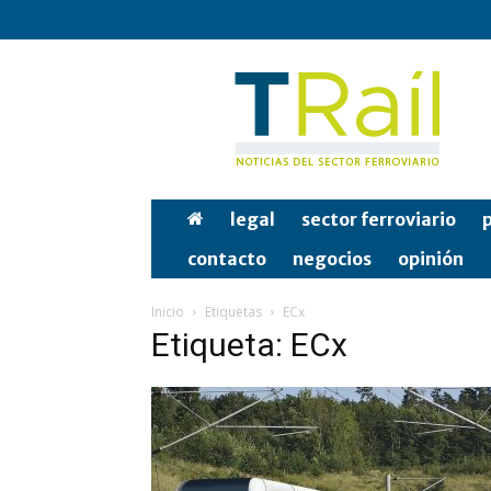
Tren
y
Rail
legal
sector ferroviario
p
contacto
negocios
opinión
Inicio
Etiquetas
ECx
Etiqueta: ECx