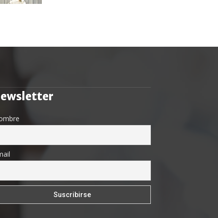
ewsletter
ombre
ail