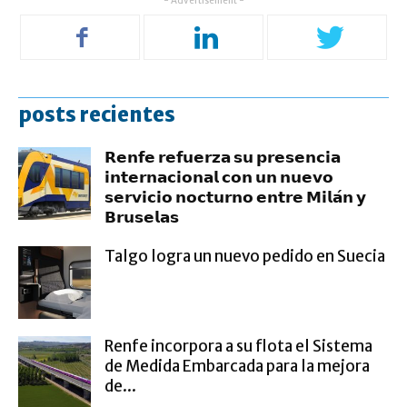
- Advertisement -
posts recientes
𝗥𝗲𝗻𝗳𝗲 𝗿𝗲𝗳𝘂𝗲𝗿𝘇𝗮 𝘀𝘂 𝗽𝗿𝗲𝘀𝗲𝗻𝗰𝗶𝗮
𝗶𝗻𝘁𝗲𝗿𝗻𝗮𝗰𝗶𝗼𝗻𝗮𝗹 𝗰𝗼𝗻 𝘂𝗻 𝗻𝘂𝗲𝘃𝗼
𝘀𝗲𝗿𝘃𝗶𝗰𝗶𝗼 𝗻𝗼𝗰𝘁𝘂𝗿𝗻𝗼 𝗲𝗻𝘁𝗿𝗲 𝗠𝗶𝗹𝗮́𝗻 𝘆
𝗕𝗿𝘂𝘀𝗲𝗹𝗮𝘀
Talgo logra un nuevo pedido en Suecia
Renfe incorpora a su flota el Sistema
de Medida Embarcada para la mejora
de...