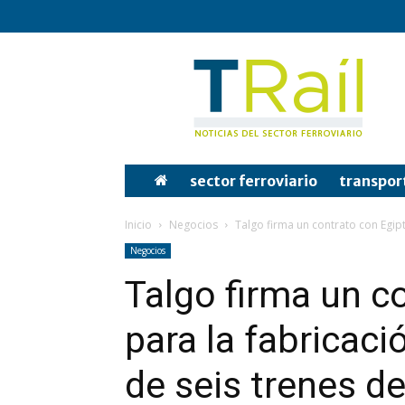
Tren
y
Rail
sector ferroviario
transpor
Inicio
Negocios
Talgo firma un contrato con Egipt
Negocios
Talgo firma un c
para la fabricac
de seis trenes d