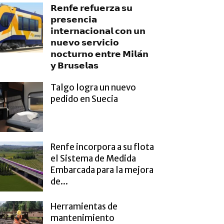
𝗥𝗲𝗻𝗳𝗲 𝗿𝗲𝗳𝘂𝗲𝗿𝘇𝗮 𝘀𝘂
𝗽𝗿𝗲𝘀𝗲𝗻𝗰𝗶𝗮
𝗶𝗻𝘁𝗲𝗿𝗻𝗮𝗰𝗶𝗼𝗻𝗮𝗹 𝗰𝗼𝗻 𝘂𝗻
𝗻𝘂𝗲𝘃𝗼 𝘀𝗲𝗿𝘃𝗶𝗰𝗶𝗼
𝗻𝗼𝗰𝘁𝘂𝗿𝗻𝗼 𝗲𝗻𝘁𝗿𝗲 𝗠𝗶𝗹𝗮́𝗻
𝘆 𝗕𝗿𝘂𝘀𝗲𝗹𝗮𝘀
Talgo logra un nuevo
pedido en Suecia
Renfe incorpora a su flota
el Sistema de Medida
Embarcada para la mejora
de...
Herramientas de
mantenimiento