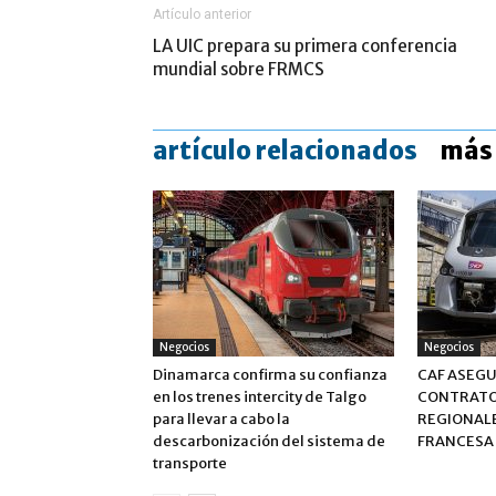
Artículo anterior
LA UIC prepara su primera conferencia
mundial sobre FRMCS
artículo relacionados
más 
Negocios
Negocios
Dinamarca confirma su confianza
CAF ASEG
en los trenes intercity de Talgo
CONTRATO
para llevar a cabo la
REGIONALE
descarbonización del sistema de
FRANCESA
transporte