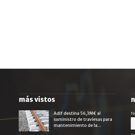
más vistos
n
N
Adif destina 56,3M€ al
suministro de traviesas para
mantenimiento de la...