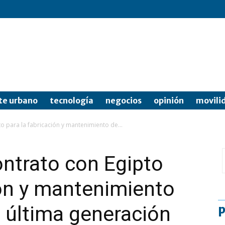
te urbano
tecnología
negocios
opinión
movili
o para la fabricación y mantenimiento de...
ontrato con Egipto
ión y mantenimiento
e última generación
p