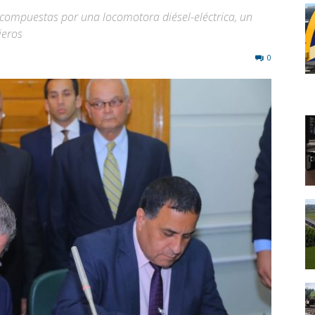
compuestas por una locomotora diésel-eléctrica, un
jeros
0