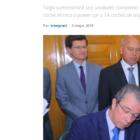
Talgo suministrará seis unidades completas 
coche técnico o power car y 14 coches de via
Por
trenyrail
-
3 mayo, 2019