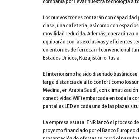
compañía por llevar nuestra tecnología a t
Los nuevos trenes contarán con capacidad p
clase, una cafetería, así como con espacio
movilidad reducida. Además, operarán a un
equiparán con las exclusivas y eficientes 
en entornos de ferrocarril convencional t
Estados Unidos, Kazajistán o Rusia.
El interiorismo ha sido diseñado basándose 
larga distancia de alto confort como los su
Medina, en Arabia Saudí, con climatización
conectividad WiFi embarcada en toda la co
pantallas LED en cada una de las plazas sit
La empresa estatal ENR lanzó el proceso d
proyecto financiado por el Banco Europeo de
presentación de ofertas se cerró el pasado 