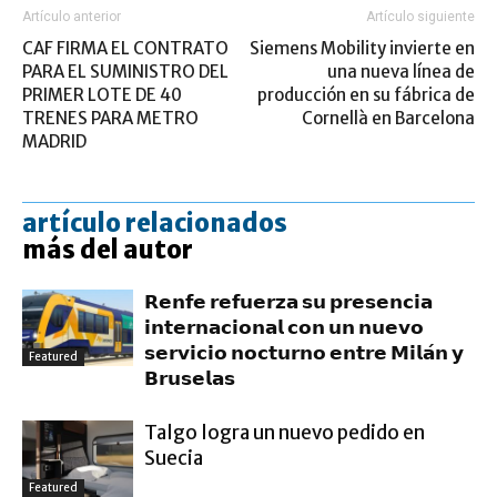
Artículo anterior
Artículo siguiente
CAF FIRMA EL CONTRATO
Siemens Mobility invierte en
PARA EL SUMINISTRO DEL
una nueva línea de
PRIMER LOTE DE 40
producción en su fábrica de
TRENES PARA METRO
Cornellà en Barcelona
MADRID
artículo relacionados
más del autor
𝗥𝗲𝗻𝗳𝗲 𝗿𝗲𝗳𝘂𝗲𝗿𝘇𝗮 𝘀𝘂 𝗽𝗿𝗲𝘀𝗲𝗻𝗰𝗶𝗮
𝗶𝗻𝘁𝗲𝗿𝗻𝗮𝗰𝗶𝗼𝗻𝗮𝗹 𝗰𝗼𝗻 𝘂𝗻 𝗻𝘂𝗲𝘃𝗼
𝘀𝗲𝗿𝘃𝗶𝗰𝗶𝗼 𝗻𝗼𝗰𝘁𝘂𝗿𝗻𝗼 𝗲𝗻𝘁𝗿𝗲 𝗠𝗶𝗹𝗮́𝗻 𝘆
Featured
𝗕𝗿𝘂𝘀𝗲𝗹𝗮𝘀
Talgo logra un nuevo pedido en
Suecia
Featured