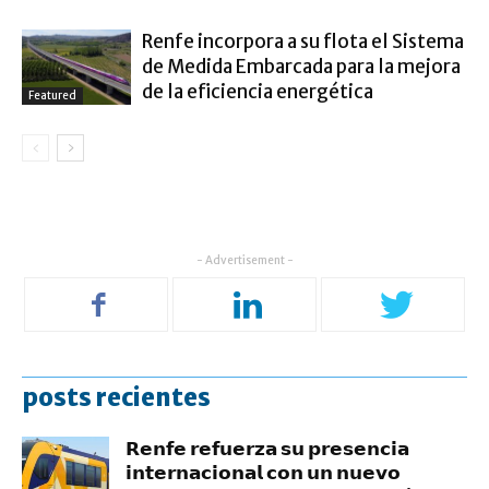
Renfe incorpora a su flota el Sistema
de Medida Embarcada para la mejora
de la eficiencia energética
Featured
- Advertisement -
posts recientes
𝗥𝗲𝗻𝗳𝗲 𝗿𝗲𝗳𝘂𝗲𝗿𝘇𝗮 𝘀𝘂 𝗽𝗿𝗲𝘀𝗲𝗻𝗰𝗶𝗮
𝗶𝗻𝘁𝗲𝗿𝗻𝗮𝗰𝗶𝗼𝗻𝗮𝗹 𝗰𝗼𝗻 𝘂𝗻 𝗻𝘂𝗲𝘃𝗼