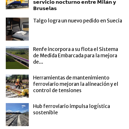
𝘀𝗲𝗿𝘃𝗶𝗰𝗶𝗼 𝗻𝗼𝗰𝘁𝘂𝗿𝗻𝗼 𝗲𝗻𝘁𝗿𝗲 𝗠𝗶𝗹𝗮́𝗻 𝘆
𝗕𝗿𝘂𝘀𝗲𝗹𝗮𝘀
Talgo logra un nuevo pedido en Suecia
Renfe incorpora a su flota el Sistema
de Medida Embarcada para la mejora
de...
Herramientas de mantenimiento
ferroviario mejoran la alineación y el
control de tensiones
Hub ferroviario impulsa logística
sostenible