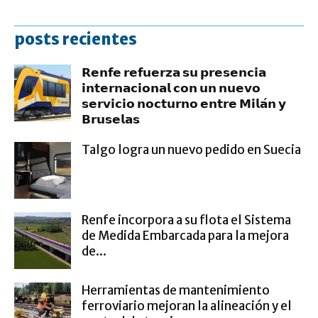
posts recientes
𝗥𝗲𝗻𝗳𝗲 𝗿𝗲𝗳𝘂𝗲𝗿𝘇𝗮 𝘀𝘂 𝗽𝗿𝗲𝘀𝗲𝗻𝗰𝗶𝗮
𝗶𝗻𝘁𝗲𝗿𝗻𝗮𝗰𝗶𝗼𝗻𝗮𝗹 𝗰𝗼𝗻 𝘂𝗻 𝗻𝘂𝗲𝘃𝗼
𝘀𝗲𝗿𝘃𝗶𝗰𝗶𝗼 𝗻𝗼𝗰𝘁𝘂𝗿𝗻𝗼 𝗲𝗻𝘁𝗿𝗲 𝗠𝗶𝗹𝗮́𝗻 𝘆
𝗕𝗿𝘂𝘀𝗲𝗹𝗮𝘀
Talgo logra un nuevo pedido en Suecia
Renfe incorpora a su flota el Sistema
de Medida Embarcada para la mejora
de...
Herramientas de mantenimiento
ferroviario mejoran la alineación y el