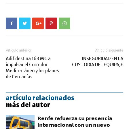
Artículo anterior
Artículo siguiente
Adif destina 163 M€ a
INSEGURIDAD EN LA
impulsar el Corredor
CUSTODIA DEL EQUIPAJE
Mediterráneo y los planes
de Cercanías
artículo relacionados
más del autor
𝗥𝗲𝗻𝗳𝗲 𝗿𝗲𝗳𝘂𝗲𝗿𝘇𝗮 𝘀𝘂 𝗽𝗿𝗲𝘀𝗲𝗻𝗰𝗶𝗮
𝗶𝗻𝘁𝗲𝗿𝗻𝗮𝗰𝗶𝗼𝗻𝗮𝗹 𝗰𝗼𝗻 𝘂𝗻 𝗻𝘂𝗲𝘃𝗼