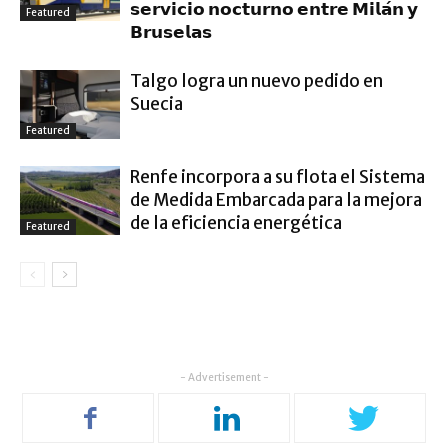
𝘀𝗲𝗿𝘃𝗶𝗰𝗶𝗼 𝗻𝗼𝗰𝘁𝘂𝗿𝗻𝗼 𝗲𝗻𝘁𝗿𝗲 𝗠𝗶𝗹𝗮́𝗻 𝘆
Featured
𝗕𝗿𝘂𝘀𝗲𝗹𝗮𝘀
Talgo logra un nuevo pedido en
Suecia
Featured
Renfe incorpora a su flota el Sistema
de Medida Embarcada para la mejora
de la eficiencia energética
Featured
- Advertisement -