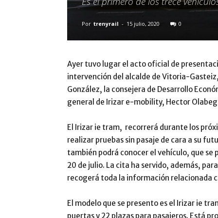
Es el primero de los trece vehículos
Por
trenyrail
-
15 julio, 2020
0
Ayer tuvo lugar el acto oficial de presentac
intervención del alcalde de Vitoria-Gasteiz
González, la consejera de Desarrollo Económ
general de Irizar e-mobility, Hector Olab
El Irizar ie tram, recorrerá durante los próx
realizar pruebas sin pasaje de cara a su fu
también podrá conocer el vehículo, que se po
20 de julio. La cita ha servido, además, pa
recogerá toda la información relacionada c
El modelo que se presento es el Irizar ie tr
puertas y 22 plazas para pasajeros. Está p