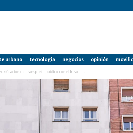
te urbano
tecnología
negocios
opinión
movili
ctrificación del transporte público con el Irizar ie...