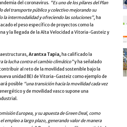
pandemia del coronavirus.
“Es uno de los pilares del Plan
o del transporte público y colectivo mejorando su
do la intermodalidad y ofreciendo las soluciones”
, ha
stacado el peso específico de proyectos como la
a y la llegada de la Alta Velocidad a Vitoria-Gasteiz y
raestructuras,
Arantxa Tapia,
ha calificado la
 la lucha contra el cambio climático”
y ha señalado
ontribuir al reto de la movilidad sostenible bajo la
 nueva unidad BEI de Vitoria-Gasteiz como ejemplo de
hará posible
“una transición hacia la movilidad cada vez
a energético y de movilidad vasco supone una
dustrial.
Comisión Europea, y su apuesta de Green Deal, como
 el empleo a largo plazo, generando valor de manera