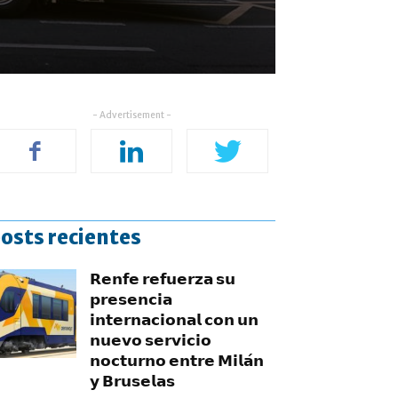
- Advertisement -
osts recientes
𝗥𝗲𝗻𝗳𝗲 𝗿𝗲𝗳𝘂𝗲𝗿𝘇𝗮 𝘀𝘂
𝗽𝗿𝗲𝘀𝗲𝗻𝗰𝗶𝗮
𝗶𝗻𝘁𝗲𝗿𝗻𝗮𝗰𝗶𝗼𝗻𝗮𝗹 𝗰𝗼𝗻 𝘂𝗻
𝗻𝘂𝗲𝘃𝗼 𝘀𝗲𝗿𝘃𝗶𝗰𝗶𝗼
𝗻𝗼𝗰𝘁𝘂𝗿𝗻𝗼 𝗲𝗻𝘁𝗿𝗲 𝗠𝗶𝗹𝗮́𝗻
𝘆 𝗕𝗿𝘂𝘀𝗲𝗹𝗮𝘀