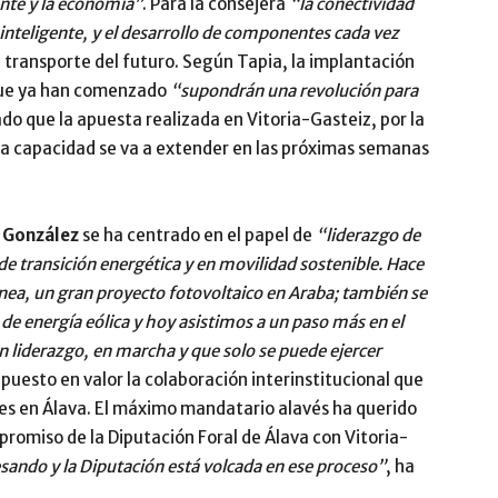
nte y la economía”
. Para la consejera
“la conectividad
nteligente, y el desarrollo de componentes cada vez
l transporte del futuro. Según Tapia, la implantación
a que ya han comenzado
“supondrán una revolución para
do que la apuesta realizada en Vitoria-Gasteiz, por la
lta capacidad se va a extender en las próximas semanas
o González
se ha centrado en el papel de
“liderazgo de
de transición energética y en movilidad sostenible. Hace
enea, un gran proyecto fotovoltaico en Araba; también se
 de energía eólica y hoy asistimos a un paso más en el
n liderazgo, en marcha y que solo se puede ejercer
 puesto en valor la colaboración interinstitucional que
tes en Álava. El máximo mandatario alavés ha querido
mpromiso de la Diputación Foral de Álava con Vitoria-
sando y la Diputación está volcada en ese proceso”
, ha