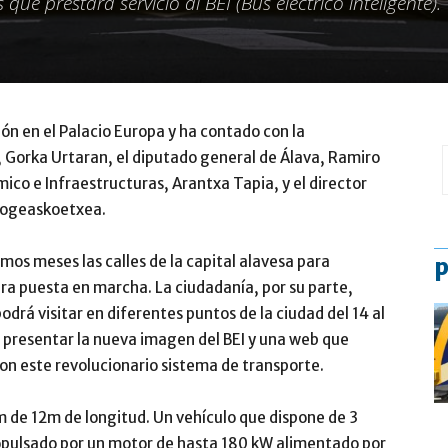
 que prestará servicio al BEI (Bus eléctrico inteligente).
ión en el Palacio Europa y ha contado con la
, Gorka Urtaran, el diputado general de Álava, Ramiro
ico e Infraestructuras, Arantxa Tapia, y el director
egogeaskoetxea.
imos meses las calles de la capital alavesa para
p
tura puesta en marcha. La ciudadanía, por su parte,
drá visitar en diferentes puntos de la ciudad del 14 al
ra presentar la nueva imagen del BEI y una web que
on este revolucionario sistema de transporte.
am de 12m de longitud. Un vehículo que dispone de 3
ropulsado por un motor de hasta 180 kW alimentado por