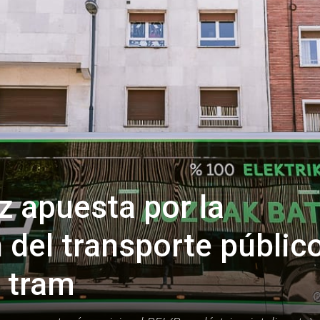
z apuesta por la
n del transporte públic
e tram