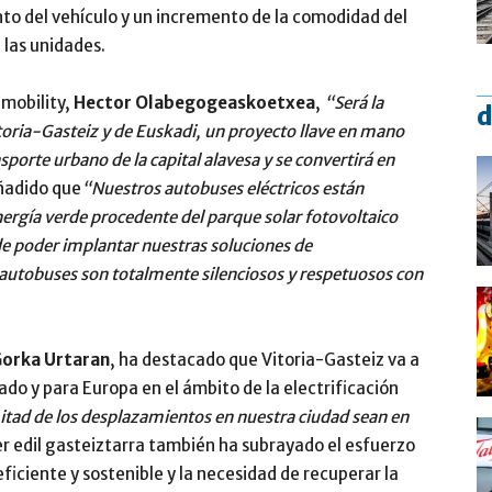
o del vehículo y un incremento de la comodidad del
 las unidades.
-mobility,
Hector Olabegogeaskoetxea
,
“Será la
d
toria-Gasteiz y de Euskadi, un proyecto llave en mano
sporte urbano de la capital alavesa y se convertirá en
ñadido que
“Nuestros autobuses eléctricos están
nergía verde procedente del parque solar fotovoltaico
de poder implantar nuestras soluciones de
 autobuses son totalmente silenciosos y respetuosos con
orka Urtaran
, ha destacado que Vitoria-Gasteiz va a
ado y para Europa en el ámbito de la electrificación
tad de los desplazamientos en nuestra ciudad sean en
er edil gasteiztarra también ha subrayado el esfuerzo
eficiente y sostenible y la necesidad de recuperar la