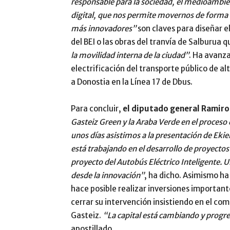
responsable para la sociedad, el medioambie
digital, que nos permite movernos de forma i
más innovadores”
son claves para diseñar e
del BEI o las obras del tranvía de Salburu
la movilidad interna de la ciudad”
. Ha avanza
electrificación del transporte público de a
a Donostia en la Línea 17 de Dbus.
Para concluir,
el diputado general Ramir
Gasteiz Green y la Araba Verde en el proceso 
unos días asistimos a la presentación de Eki
está trabajando en el desarrollo de proyectos
proyecto del Autobús Eléctrico Inteligente. U
desde la innovación”
, ha dicho. Asimismo ha
hace posible realizar inversiones importan
cerrar su intervención insistiendo en el co
Gasteiz.
“La capital está cambiando y progre
apostillado.