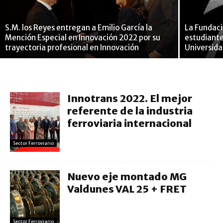
S.M. los Reyes entregan a Emilio García la
La Fundaci
Mención Especial en Innovación 2022 por su
estudiantes
trayectoria profesional en Innovación
Universida
Innotrans 2022. El mejor
referente de la industria
ferroviaria internacional
Sector Ferroviario
Nuevo eje montado MG
Valdunes VAL 25 + FRET
Sector Ferroviario