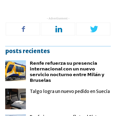
- Advertisement -
posts recientes
𝗥𝗲𝗻𝗳𝗲 𝗿𝗲𝗳𝘂𝗲𝗿𝘇𝗮 𝘀𝘂 𝗽𝗿𝗲𝘀𝗲𝗻𝗰𝗶𝗮
𝗶𝗻𝘁𝗲𝗿𝗻𝗮𝗰𝗶𝗼𝗻𝗮𝗹 𝗰𝗼𝗻 𝘂𝗻 𝗻𝘂𝗲𝘃𝗼
𝘀𝗲𝗿𝘃𝗶𝗰𝗶𝗼 𝗻𝗼𝗰𝘁𝘂𝗿𝗻𝗼 𝗲𝗻𝘁𝗿𝗲 𝗠𝗶𝗹𝗮́𝗻 𝘆
𝗕𝗿𝘂𝘀𝗲𝗹𝗮𝘀
Talgo logra un nuevo pedido en Suecia