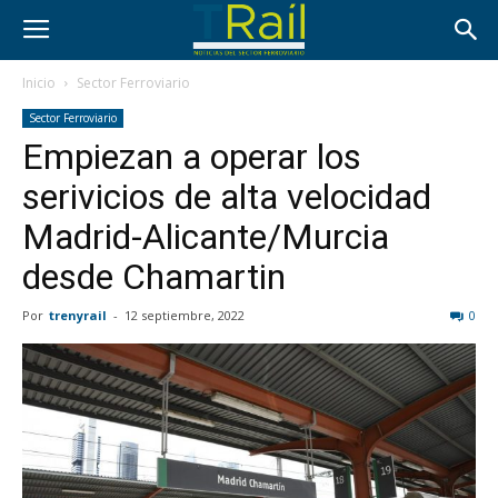
Inicio
Sector Ferroviario
Sector Ferroviario
Empiezan a operar los
serivicios de alta velocidad
Madrid-Alicante/Murcia
desde Chamartin
Por
trenyrail
-
12 septiembre, 2022
0