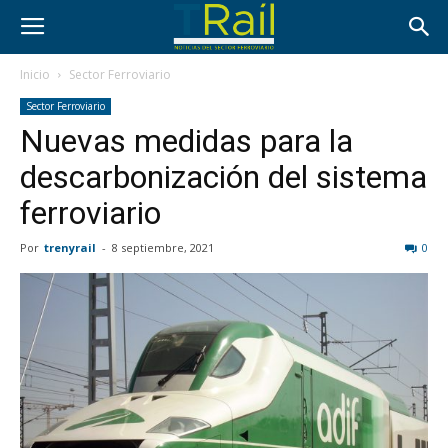
Inicio
Sector Ferroviario
Sector Ferroviario
Nuevas medidas para la
descarbonización del sistema
ferroviario
Por
trenyrail
-
8 septiembre, 2021
0