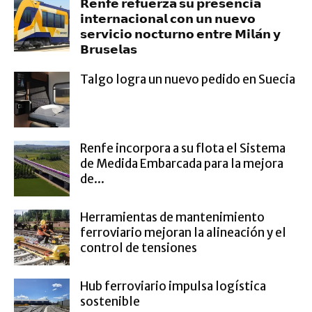
𝗥𝗲𝗻𝗳𝗲 𝗿𝗲𝗳𝘂𝗲𝗿𝘇𝗮 𝘀𝘂 𝗽𝗿𝗲𝘀𝗲𝗻𝗰𝗶𝗮
𝗶𝗻𝘁𝗲𝗿𝗻𝗮𝗰𝗶𝗼𝗻𝗮𝗹 𝗰𝗼𝗻 𝘂𝗻 𝗻𝘂𝗲𝘃𝗼
𝘀𝗲𝗿𝘃𝗶𝗰𝗶𝗼 𝗻𝗼𝗰𝘁𝘂𝗿𝗻𝗼 𝗲𝗻𝘁𝗿𝗲 𝗠𝗶𝗹𝗮́𝗻 𝘆
𝗕𝗿𝘂𝘀𝗲𝗹𝗮𝘀
Talgo logra un nuevo pedido en Suecia
Renfe incorpora a su flota el Sistema
de Medida Embarcada para la mejora
de...
Herramientas de mantenimiento
ferroviario mejoran la alineación y el
control de tensiones
Hub ferroviario impulsa logística
sostenible