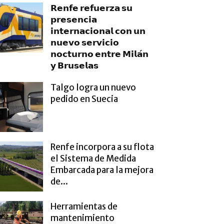
𝗥𝗲𝗻𝗳𝗲 𝗿𝗲𝗳𝘂𝗲𝗿𝘇𝗮 𝘀𝘂
𝗽𝗿𝗲𝘀𝗲𝗻𝗰𝗶𝗮
𝗶𝗻𝘁𝗲𝗿𝗻𝗮𝗰𝗶𝗼𝗻𝗮𝗹 𝗰𝗼𝗻 𝘂𝗻
𝗻𝘂𝗲𝘃𝗼 𝘀𝗲𝗿𝘃𝗶𝗰𝗶𝗼
𝗻𝗼𝗰𝘁𝘂𝗿𝗻𝗼 𝗲𝗻𝘁𝗿𝗲 𝗠𝗶𝗹𝗮́𝗻
𝘆 𝗕𝗿𝘂𝘀𝗲𝗹𝗮𝘀
Talgo logra un nuevo
pedido en Suecia
Renfe incorpora a su flota
el Sistema de Medida
Embarcada para la mejora
de...
Herramientas de
mantenimiento