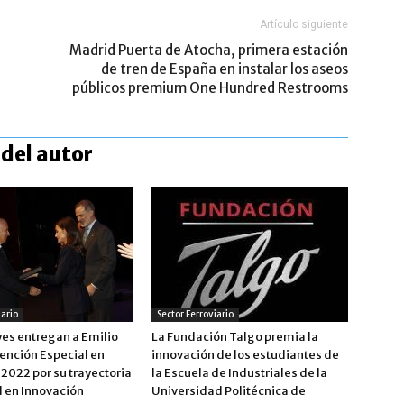
Artículo siguiente
Madrid Puerta de Atocha, primera estación
de tren de España en instalar los aseos
públicos premium One Hundred Restrooms
del autor
iario
Sector Ferroviario
yes entregan a Emilio
La Fundación Talgo premia la
ención Especial en
innovación de los estudiantes de
2022 por su trayectoria
la Escuela de Industriales de la
l en Innovación
Universidad Politécnica de