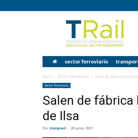
Tren
y
Rail
sector ferroviario
transpor
Inicio
Sector Ferroviario
Salen de fábrica los prim
Sector Ferroviario
Salen de fábrica
de Ilsa
Por
trenyrail
-
28 junio, 2021