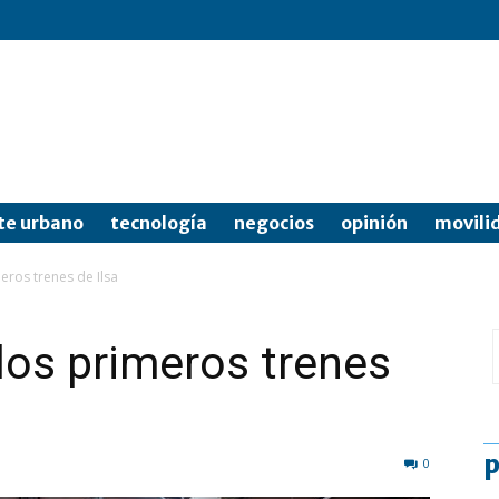
te urbano
tecnología
negocios
opinión
movili
eros trenes de Ilsa
 los primeros trenes
p
0