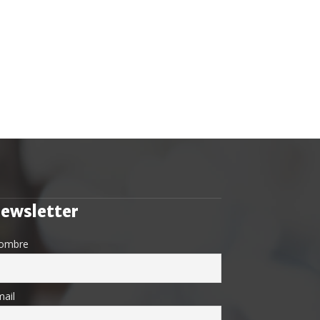
ewsletter
ombre
ail