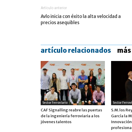
Artículo anterior
Avlo inicia con éxito la alta velocidad a
precios asequibles
artículo relacionados
más 
Sector Ferroviario
Sector Ferrov
CAF Signalling reabre las puertas
S.M. los Re
de la ingeniería ferroviaria a los
García la M
jóvenes talentos
Innovación 
profesiona