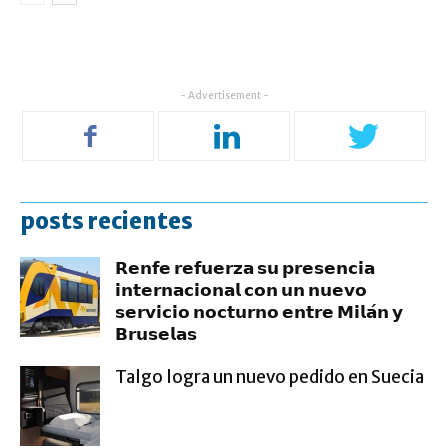
- Advertisement -
posts recientes
𝗥𝗲𝗻𝗳𝗲 𝗿𝗲𝗳𝘂𝗲𝗿𝘇𝗮 𝘀𝘂 𝗽𝗿𝗲𝘀𝗲𝗻𝗰𝗶𝗮
𝗶𝗻𝘁𝗲𝗿𝗻𝗮𝗰𝗶𝗼𝗻𝗮𝗹 𝗰𝗼𝗻 𝘂𝗻 𝗻𝘂𝗲𝘃𝗼
𝘀𝗲𝗿𝘃𝗶𝗰𝗶𝗼 𝗻𝗼𝗰𝘁𝘂𝗿𝗻𝗼 𝗲𝗻𝘁𝗿𝗲 𝗠𝗶𝗹𝗮́𝗻 𝘆
𝗕𝗿𝘂𝘀𝗲𝗹𝗮𝘀
Talgo logra un nuevo pedido en Suecia