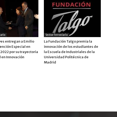
iario
Sector Ferroviario
yes entregan a Emilio
La Fundación Talgo premia la
ención Especial en
innovación de los estudiantes de
2022 por su trayectoria
la Escuela de Industriales de la
l en Innovación
Universidad Politécnica de
Madrid