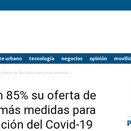
te urbano
tecnología
negocios
opinión
movili
 oferta de Alta Velocidad y más medidas...
n 85% su oferta de
 más medidas para
ación del Covid-19
p