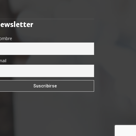
ewsletter
ombre
ail