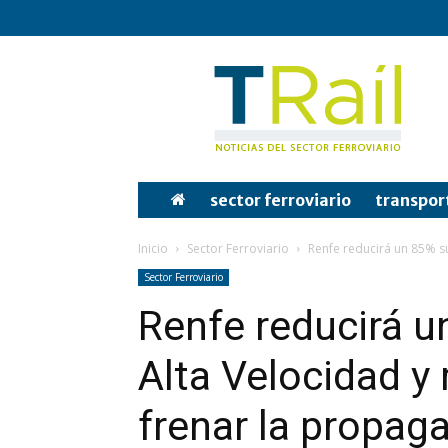
Tren
y
Rail
sector ferroviario
transpor
Inicio
Sector Ferroviario
Renfe reducirá un 85% su
Sector Ferroviario
Renfe reducirá u
Alta Velocidad y
frenar la propag