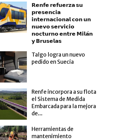
𝗥𝗲𝗻𝗳𝗲 𝗿𝗲𝗳𝘂𝗲𝗿𝘇𝗮 𝘀𝘂
𝗽𝗿𝗲𝘀𝗲𝗻𝗰𝗶𝗮
𝗶𝗻𝘁𝗲𝗿𝗻𝗮𝗰𝗶𝗼𝗻𝗮𝗹 𝗰𝗼𝗻 𝘂𝗻
𝗻𝘂𝗲𝘃𝗼 𝘀𝗲𝗿𝘃𝗶𝗰𝗶𝗼
𝗻𝗼𝗰𝘁𝘂𝗿𝗻𝗼 𝗲𝗻𝘁𝗿𝗲 𝗠𝗶𝗹𝗮́𝗻
𝘆 𝗕𝗿𝘂𝘀𝗲𝗹𝗮𝘀
Talgo logra un nuevo
pedido en Suecia
Renfe incorpora a su flota
el Sistema de Medida
Embarcada para la mejora
de...
Herramientas de
mantenimiento