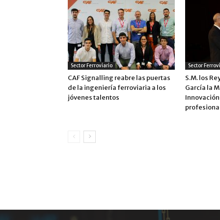
Sector Ferroviario
Sector Ferrov
CAF Signalling reabre las puertas
S.M. los Re
de la ingeniería ferroviaria a los
García la M
jóvenes talentos
Innovación 
profesiona