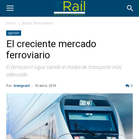
Inicio
Sector Ferroviario
opinión
El creciente mercado
ferroviario
El ferrocarril sigue siendo el medio de transporte más
adecuado
Por
trenyrail
-
10 abril, 2019
0