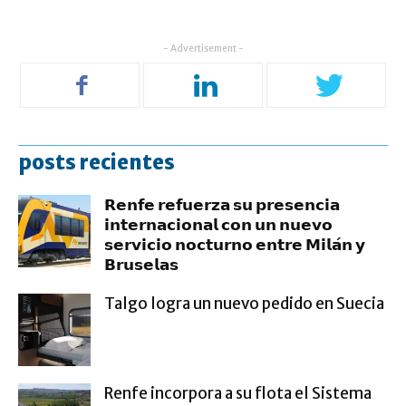
- Advertisement -
posts recientes
𝗥𝗲𝗻𝗳𝗲 𝗿𝗲𝗳𝘂𝗲𝗿𝘇𝗮 𝘀𝘂 𝗽𝗿𝗲𝘀𝗲𝗻𝗰𝗶𝗮
𝗶𝗻𝘁𝗲𝗿𝗻𝗮𝗰𝗶𝗼𝗻𝗮𝗹 𝗰𝗼𝗻 𝘂𝗻 𝗻𝘂𝗲𝘃𝗼
𝘀𝗲𝗿𝘃𝗶𝗰𝗶𝗼 𝗻𝗼𝗰𝘁𝘂𝗿𝗻𝗼 𝗲𝗻𝘁𝗿𝗲 𝗠𝗶𝗹𝗮́𝗻 𝘆
𝗕𝗿𝘂𝘀𝗲𝗹𝗮𝘀
Talgo logra un nuevo pedido en Suecia
Renfe incorpora a su flota el Sistema